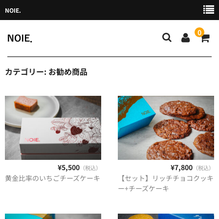
NOIE.
0
カテゴリー:
お勧め商品
HOME
NEWS
CHEF
SHOP
MAGAZINE
¥5,500
¥7,800
（税込）
（税込）
黄金比率のいちごチーズケーキ
【セット】リッチチョコクッキ
ー+チーズケーキ